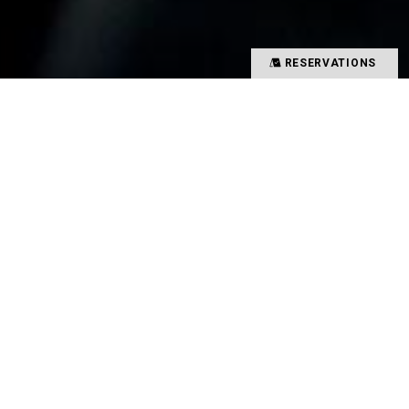
RESERVATIONS
大切な人とテーブルで過ごす時間。
笑顔が溢れる思い出の1ページ。
人と食事が持つ魔法の力で
価値ある時間を創り出す
タイソンズアンドカンパニー