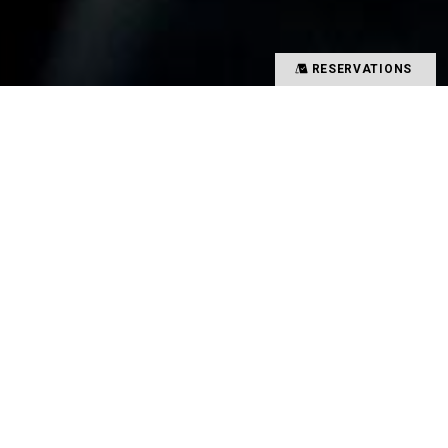
RESERVATIONS
大切な人とテーブルで過ごす時間。
笑顔が溢れる思い出の1ページ。
人と食事が持つ魔法の力で
価値ある時間を創り出す
タイソンズアンドカンパニー