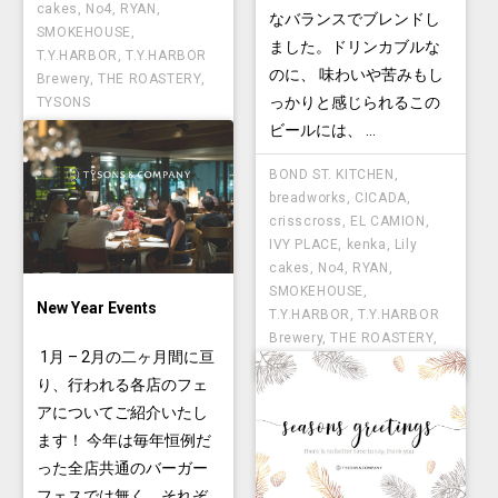
cakes
,
No4
,
RYAN
,
なバランスでブレンドし
SMOKEHOUSE
,
ました。ドリンカブルな
T.Y.HARBOR
,
T.Y.HARBOR
のに、 味わいや苦みもし
Brewery
,
THE ROASTERY
,
っかりと感じられるこの
TYSONS
ビールには、 ...
BOND ST. KITCHEN
,
breadworks
,
CICADA
,
crisscross
,
EL CAMION
,
IVY PLACE
,
kenka
,
Lily
cakes
,
No4
,
RYAN
,
SMOKEHOUSE
,
New Year Events
T.Y.HARBOR
,
T.Y.HARBOR
Brewery
,
THE ROASTERY
,
1月 – 2月の二ヶ月間に亘
TYSONS
り、行われる各店のフェ
アについてご紹介いたし
ます！ 今年は毎年恒例だ
った全店共通のバーガー
フェスでは無く、それぞ