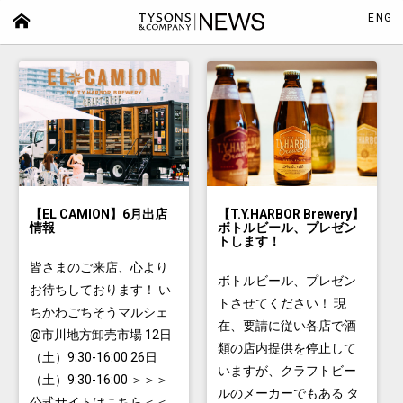
ENG
【EL CAMION】6月出店
【T.Y.HARBOR Brewery】
情報
ボトルビール、プレゼン
トします！
皆さまのご来店、心より
ボトルビール、プレゼン
お待ちしております！ い
トさせてください！ 現
ちかわごちそうマルシェ
在、要請に従い各店で酒
@市川地方卸売市場 12日
類の店内提供を停止して
（土）9:30-16:00 26日
いますが、クラフトビー
（土）9:30-16:00 ＞＞＞
ルのメーカーでもある タ
公式サイトはこちら＜＜