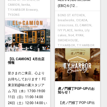
CAMION
,
kenka
,
(EBC) 6 (12 ...
T.Y.HARBOR Brewery
,
TYSONS
BOND ST. KITCHEN
,
breadworks
,
CICADA
,
crisscross
,
EL CAMION
,
IVY PLACE
,
kenka
,
Lily
cakes
,
No4
,
RYAN
,
SMOKEHOUSE
,
T.Y.HARBOR
,
T.Y.HARBOR
Brewery
,
TYSONS
【EL CAMION】4月出店
情報
皆さまのご来店、心より
お待ちしております！ FC
東京戦@味の素スタジア
虎ノ門横丁POP-UPのお
ム 7日（水）17:00-19:00
知らせ！
11日（日）11:00-14:00
【虎ノ門横丁 POP-UP出
24日（土）12:00-14:00 い