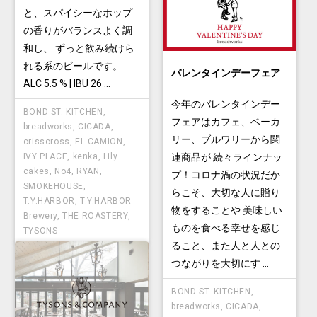
と、スパイシーなホップ
の香りがバランスよく調
和し、 ずっと飲み続けら
れる系のビールです。
バレンタインデーフェア
ALC 5.5 % | IBU 26 ...
今年のバレンタインデー
BOND ST. KITCHEN
,
フェアはカフェ、ベーカ
breadworks
,
CICADA
,
リー、ブルワリーから関
crisscross
,
EL CAMION
,
IVY PLACE
,
kenka
,
Lily
連商品が 続々ラインナッ
cakes
,
No4
,
RYAN
,
プ！コロナ渦の状況だか
SMOKEHOUSE
,
らこそ、大切な人に贈り
T.Y.HARBOR
,
T.Y.HARBOR
物をすることや 美味しい
Brewery
,
THE ROASTERY
,
ものを食べる幸せを感じ
TYSONS
ること、また人と人との
つながりを大切にす ...
BOND ST. KITCHEN
,
breadworks
,
CICADA
,