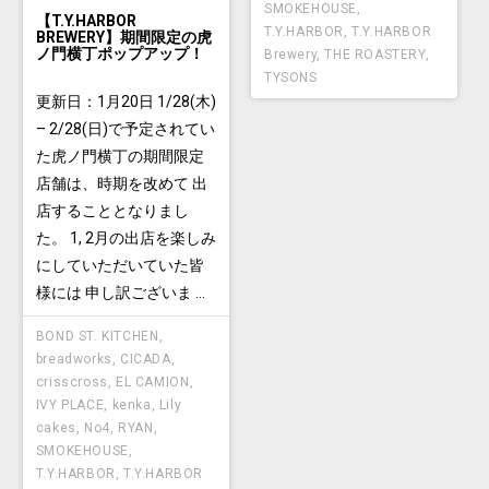
SMOKEHOUSE
,
【T.Y.HARBOR
T.Y.HARBOR
,
T.Y.HARBOR
BREWERY】期間限定の虎
ノ門横丁ポップアップ！
Brewery
,
THE ROASTERY
,
TYSONS
更新日：1月20日 1/28(木)
– 2/28(日)で予定されてい
た虎ノ門横丁の期間限定
店舗は、時期を改めて 出
店することとなりまし
た。 1, 2月の出店を楽しみ
にしていただいていた皆
様には 申し訳ございま ...
BOND ST. KITCHEN
,
breadworks
,
CICADA
,
crisscross
,
EL CAMION
,
IVY PLACE
,
kenka
,
Lily
cakes
,
No4
,
RYAN
,
SMOKEHOUSE
,
T.Y.HARBOR
,
T.Y.HARBOR