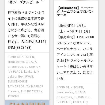
5月シーズナルビール
【crisscross】コーヒー
クリームマシュマロパン
桂花麦酒 ベルジャンホワ
ケーキ
イトに陳皮や金木犀で香
り付け。華やかな香りが
【販売期間】5月1日
ほのかに広がる、食前酒
（土）～5月31日（月）
にも食中酒にも最適な一
【販売時間】11:00-21:00
杯です。 ALC 5% | IBU 12 |
フレッシュなオレンジ、
SRM (EBC) 4 (8)
ヘーゼルナッツ、バニラ
アイスにマシュマロを積
BOND ST. KITCHEN
,
み上げた スペシャルパン
breadworks
,
CICADA
,
ケーキ！香ばしい炙りマ
crisscross
,
EL CAMION
,
IVY PLACE
,
kenka
,
Lily
シュマロの上に、ほどよ
cakes
,
No4
,
RYAN
,
い苦 ...
SMOKEHOUSE
,
T.Y.HARBOR
,
T.Y.HARBOR
BOND ST. KITCHEN
,
Brewery
,
THE ROASTERY
,
breadworks
,
CICADA
,
TYSONS
crisscross
,
EL CAMION
,
IVY PLACE
,
kenka
,
Lily