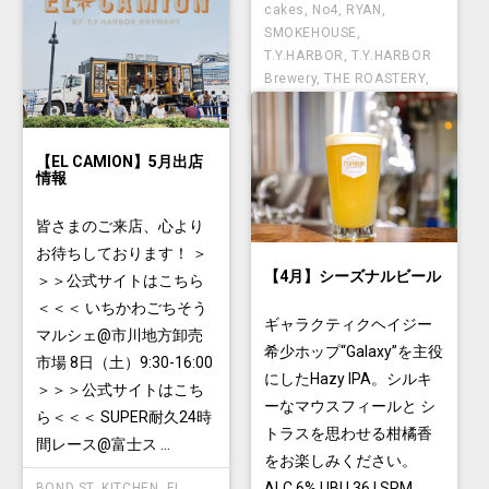
cakes
,
No4
,
RYAN
,
SMOKEHOUSE
,
T.Y.HARBOR
,
T.Y.HARBOR
Brewery
,
THE ROASTERY
,
TYSONS
【EL CAMION】5月出店
情報
皆さまのご来店、心より
お待ちしております！ ＞
【4月】シーズナルビール
＞＞公式サイトはこちら
＜＜＜ いちかわごちそう
ギャラクティクヘイジー
マルシェ@市川地方卸売
希少ホップ“Galaxy”を主役
市場 8日（土）9:30-16:00
にしたHazy IPA。シルキ
＞＞＞公式サイトはこち
ーなマウスフィールと シ
ら＜＜＜ SUPER耐久24時
トラスを思わせる柑橘香
間レース@富士ス ...
をお楽しみください。
ALC 6% | IBU 36 | SRM
BOND ST. KITCHEN
,
EL