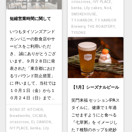
crisscross
,
IVY PLACE
,
kenka
,
Lily cakes
,
No4
,
SMOKEHOUSE
,
短縮営業時間に関して
T.Y.HARBOR
,
T.Y.HARBOR
Brewery
,
THE ROASTERY
,
いつもタイソンズアンド
TYSONS
カンパニーの飲食店やサ
ービスをご利用いただ
き、 誠にありがとうござ
います。９月２８日に発
表された「東京都におけ
るリバウンド防止措置」
に 伴いまして、当社では
【1月】シーズナルビール
１０月１日（金）から１
０月２４日（日）まで ...
笑門来福 セッションIPAス
タイルに、健康で１年過
BOND ST. KITCHEN
,
ごせますようにと食べる
breadworks
,
CICADA
,
crisscross
,
EL CAMION
,
『七草粥』を イメージし
IVY PLACE
,
kenka
,
Lily
た７種類のホップを絶妙