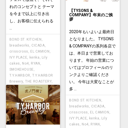
れのコンセプトと テーマ
【TYSONS &
を今まで以上に引き出
COMPANY】年末のご挨
拶
し、お客様に伝えられる
...
2020年もいよいよ最終日
となりました。 TYSONS
BOND ST. KITCHEN
,
breadworks
,
CICADA
,
& COMPANYの系列各店で
crisscross
,
EL CAMION
,
は、本日まで営業してお
IVY PLACE
,
kenka
,
Lily
ります。 年始の営業につ
cakes
,
No4
,
RYAN
,
いてはプロフィールのリ
SMOKEHOUSE
,
ンクよりご確認くださ
T.Y.HARBOR
,
T.Y.HARBOR
Brewery
,
THE ROASTERY
,
い。 今年は大変なことが
TYSONS
多 ...
BOND ST. KITCHEN
,
breadworks
,
CICADA
,
crisscross
,
EL CAMION
,
IVY PLACE
,
kenka
,
Lily
cakes
,
No4
,
RYAN
,