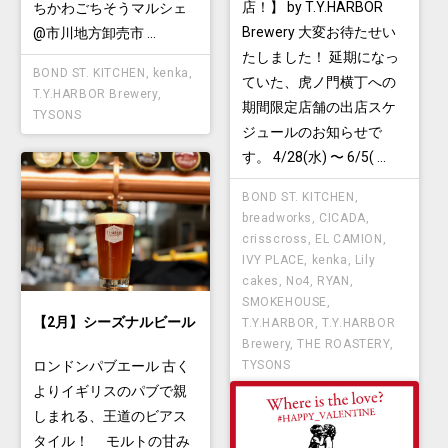
店！】 by T.Y.HARBOR
ちかわごちそうマルシェ
Brewery 大変お待たせい
@市川地方卸売市 ...
たしました！ 延期になっ
BOND ST. KITCHEN
,
kenka
,
ていた、虎ノ門横丁への
T.Y.HARBOR Brewery
,
期間限定店舗の出店スケ
TYSONS
ジュールのお知らせで
す。 4/28(水) 〜 6/5( ...
BOND ST. KITCHEN
,
breadworks
,
CICADA
,
crisscross
,
EL CAMION
,
IVY PLACE
,
kenka
,
Lily
cakes
,
No4
,
RYAN
,
SMOKEHOUSE
,
【2月】シーズナルビール
T.Y.HARBOR
,
T.Y.HARBOR
Brewery
,
THE ROASTERY
,
ロンドンパブエール 古く
TYSONS
よりイギリスのパブで親
しまれる、王道のビアス
タイル！ モルトの甘み