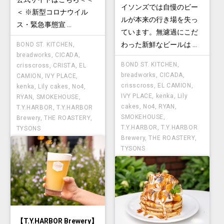
イソンズでは自慢のビー
＜ ※新型コロナウイル
ルが本来の行き場を失っ
ス・緊急事態宣 ...
ています。無濾過にこだ
わった新鮮なビールは ...
BOND ST. KITCHEN
,
breadworks
,
CICADA
,
BOND ST. KITCHEN
,
crisscross
,
CRISTA
,
EL
breadworks
,
CICADA
,
CAMION
,
IVY PLACE
,
crisscross
,
EL CAMION
,
kenka
,
Lily cakes
,
No4
,
IVY PLACE
,
kenka
,
Lily
RYAN
,
SMOKEHOUSE
,
cakes
,
No4
,
RYAN
,
T.Y.HARBOR
,
T.Y.HARBOR
SMOKEHOUSE
,
Brewery
,
THE ROASTERY
,
T.Y.HARBOR
,
T.Y.HARBOR
TYSONS
Brewery
,
THE ROASTERY
,
TYSONS
【T.Y.HARBOR Brewery】