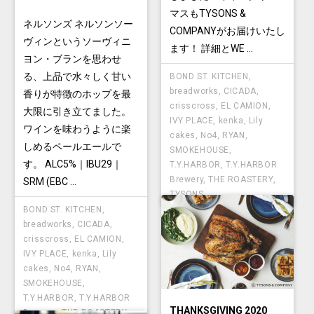
マスもTYSONS &
ネルソンズ ネルソンソー
COMPANYがお届けいたし
ヴィンというソーヴィニ
ます！ 詳細とWE ...
ヨン・ブランを思わせ
る、上品で水々しく甘い
BOND ST. KITCHEN
,
breadworks
,
CICADA
,
香りが特徴のホップを最
crisscross
,
EL CAMION
,
大限に引き立てました。
IVY PLACE
,
kenka
,
Lily
ワインを味わうように楽
cakes
,
No4
,
RYAN
,
しめるペールエールで
SMOKEHOUSE
,
す。 ALC5%｜IBU29｜
T.Y.HARBOR
,
T.Y.HARBOR
Brewery
,
THE ROASTERY
,
SRM (EBC ...
TYSONS
BOND ST. KITCHEN
,
breadworks
,
CICADA
,
crisscross
,
EL CAMION
,
IVY PLACE
,
kenka
,
Lily
cakes
,
No4
,
RYAN
,
SMOKEHOUSE
,
T.Y.HARBOR
,
T.Y.HARBOR
THANKSGIVING 2020
Brewery
,
THE ROASTERY
,