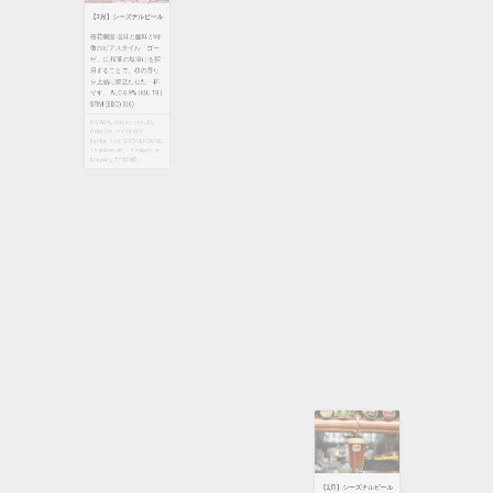
breadworks
,
CICADA
,
桜花爛漫 塩味と酸味が特
crisscross
,
EL CAMION
,
徴のビアスタイル「ゴー
IVY PLACE
,
kenka
,
Lily
ゼ」に 桜葉の塩漬けを採
cakes
,
No4
,
RYAN
,
用することで、桜の香り
SMOKEHOUSE
,
を上品に際立たせた一杯
T.Y.HARBOR
,
T.Y.HARBOR
Brewery
,
THE ROASTERY
,
です。 ALC 6.9% | IBU 18 |
TYSONS
SRM (EBC) 3(6)
CICADA
,
crisscross
,
EL
CAMION
,
IVY PLACE
,
kenka
,
No4
,
SMOKEHOUSE
,
T.Y.HARBOR
,
T.Y.HARBOR
Brewery
,
TYSONS
【2月】シーズナルビール
ロンドンパブエール 古く
よりイギリスのパブで親
しまれる、王道のビアス