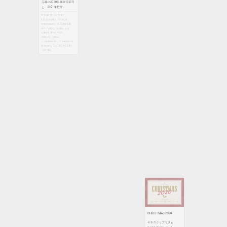
crisscross
,
EL CAMION
,
TYSONS & COMPANY 各
IVY PLACE
,
kenka
,
Lily
cakes
,
No4
,
RYAN
,
店舗の2020年最終営業日
SMOKEHOUSE
,
と、2021年営業 ...
T.Y.HARBOR
,
T.Y.HARBOR
Brewery
,
THE ROASTERY
,
BOND ST. KITCHEN
,
TYSONS
breadworks
,
CICADA
,
crisscross
,
EL CAMION
,
IVY PLACE
,
kenka
,
Lily
cakes
,
No4
,
RYAN
,
SMOKEHOUSE
,
T.Y.HARBOR
,
T.Y.HARBOR
Brewery
,
THE ROASTERY
,
TYSONS
CHRISTMAS 2020
今年のクリスマスも
T.Y.HARBOR、No.4、
crisscrossではスペシャル