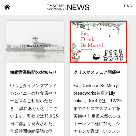
ENG
短縮営業時間のお知らせ
クリスマスフェア開催中
いつもタイソンズアンド
Eat, Drink and Be Merry!
カンパニーの飲食店やサ
breadworks各店とLily
ービスをご利用いただ
cakes、No.4では、12/25
き、 誠にありがとうござ
までクリスマスフェアを
います。弊社では11月25
実施中！ 定番人気のシュ
日に都より発表された、
トーレン二種に加え、シ
営業時間短縮要請に従
ナモンが香ばしいジンジ