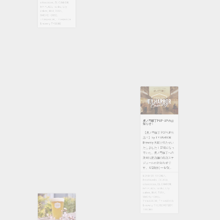
ALC 6% | IBU 36 | SRM
(EBC) 6 (12 ...
BOND ST. KITCHEN
,
breadworks
,
CICADA
,
crisscross
,
EL CAMION
,
IVY PLACE
,
kenka
,
Lily
cakes
,
No4
,
RYAN
,
虎ノ門横丁POP-UPのお
SMOKEHOUSE
,
知らせ！
T.Y.HARBOR
,
T.Y.HARBOR
Brewery
,
TYSONS
【虎ノ門横丁 POP-UP出
店！】 by T.Y.HARBOR
Brewery 大変お待たせい
たしました！ 延期になっ
ていた、虎ノ門横丁への
期間限定店舗の出店スケ
ジュールのお知らせで
す。 4/28(水) 〜 6/5( ...
【3月】シーズナルビール
BOND ST. KITCHEN
,