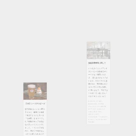
T.Y.HARBOR
,
T.Y.HARBOR
Brewery
,
THE ROASTERY
,
TYSONS
短縮営業時間に関して
いつもタイソンズアンド
カンパニーの飲食店やサ
ービスをご利用いただ
き、 誠にありがとうござ
【1月】シーズナルビール
います。９月２８日に発
表された「東京都におけ
笑門来福 セッションIPAス
るリバウンド防止措置」
タイルに、健康で１年過
に 伴いまして、当社では
ごせますようにと食べる
１０月１日（金）から１
『七草粥』を イメージし
０月２４日（日）まで ...
た７種類のホップを絶妙
なバランスでブレンドし
BOND ST. KITCHEN
,
ました。ドリンカブルな
breadworks
,
CICADA
,