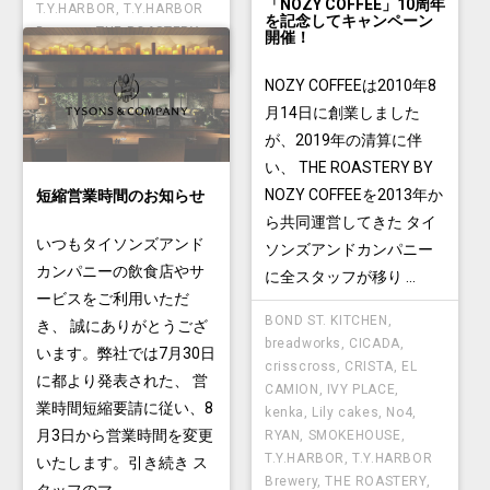
「NOZY COFFEE」10周年
T.Y.HARBOR
,
T.Y.HARBOR
を記念してキャンペーン
Brewery
,
THE ROASTERY
,
開催！
TYSONS
NOZY COFFEEは2010年8
月14日に創業しました
が、2019年の清算に伴
い、 THE ROASTERY BY
NOZY COFFEEを2013年か
短縮営業時間のお知らせ
ら共同運営してきた タイ
いつもタイソンズアンド
ソンズアンドカンパニー
カンパニーの飲食店やサ
に全スタッフが移り ...
ービスをご利用いただ
BOND ST. KITCHEN
,
き、 誠にありがとうござ
breadworks
,
CICADA
,
います。弊社では7月30日
crisscross
,
CRISTA
,
EL
に都より発表された、 営
CAMION
,
IVY PLACE
,
業時間短縮要請に従い、8
kenka
,
Lily cakes
,
No4
,
月3日から営業時間を変更
RYAN
,
SMOKEHOUSE
,
T.Y.HARBOR
,
T.Y.HARBOR
いたします。引き続き ス
Brewery
,
THE ROASTERY
,
タッフのマ ...