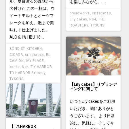
ル。夏目漱石の逸話から
を楽しみながら、 ...
名付けた この一杯は、ウ
breadworks
,
crisscross
,
ィートモルトとオーツフ
Lily cakes
,
No4
,
THE
レークを加え、泡まで美
ROASTERY
,
TYSONS
味しく仕上げました。
ALC 6.1% | IBU 16 ...
BOND ST. KITCHEN
,
CICADA
,
crisscross
,
EL
CAMION
,
IVY PLACE
,
kenka
,
No4
,
T.Y.HARBOR
,
T.Y.HARBOR Brewery
,
TYSONS
【Lily cakes】リブランデ
ィングに関して
いつもLily cakesをご利用
いただき、誠にありがと
うございます。 より日常
的に、気軽に、そして今
【T.Y.HARBOR