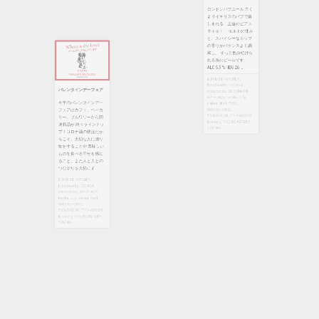
タイル！ モルトの甘み
バレンタインデーフェア
と、スパイシーなホップ
の香りがバランスよく調
今年のバレンタインデー
和し、 ずっと飲み続けら
フェアはカフェ、ベーカ
れる系のビールです。
リー、ブルワリーから関
ALC 5.5 % | IBU 26 ...
連商品が 続々ラインナッ
プ！コロナ渦の状況だか
BOND ST. KITCHEN
,
らこそ、大切な人に贈り
breadworks
,
CICADA
,
物をすることや 美味しい
crisscross
,
EL CAMION
,
IVY PLACE
,
kenka
,
Lily
ものを食べる幸せを感じ
cakes
,
No4
,
RYAN
,
ること、また人と人との
SMOKEHOUSE
,
つながりを大切にす ...
T.Y.HARBOR
,
T.Y.HARBOR
Brewery
,
THE ROASTERY
,
BOND ST. KITCHEN
,
TYSONS
breadworks
,
CICADA
,
crisscross
,
IVY PLACE
,
kenka
,
Lily cakes
,
No4
,
SMOKEHOUSE
,