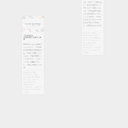
ます！ 今年は毎年恒例だ
【TYSONS &
った全店共通のバーガー
COMPANY】年末のご挨
拶
フェスでは無く、それぞ
れのコンセプトと テーマ
2020年もいよいよ最終日
を今まで以上に引き出
となりました。 TYSONS
し、お客様に伝えられる
& COMPANYの系列各店で
...
は、本日まで営業してお
ります。 年始の営業につ
BOND ST. KITCHEN
,
breadworks
,
CICADA
,
いてはプロフィールのリ
crisscross
,
EL CAMION
,
ンクよりご確認くださ
IVY PLACE
,
kenka
,
Lily
い。 今年は大変なことが
cakes
,
No4
,
RYAN
,
多 ...
SMOKEHOUSE
,
T.Y.HARBOR
,
T.Y.HARBOR
BOND ST. KITCHEN
,
Brewery
,
THE ROASTERY
,
breadworks
,
CICADA
,
TYSONS
crisscross
,
EL CAMION
,
IVY PLACE
,
kenka
,
Lily
cakes
,
No4
,
RYAN
,
SMOKEHOUSE
,