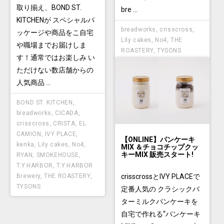
取り揃え、BOND ST.
bre ...
KITCHENが スペシャルパ
breadworks
,
crisscross
,
ッケージや商品をこ自宅
Lily cakes
,
No4
,
THE
や職場までお届けしま
ROASTERY
,
TYSONS
す！通常ではお楽しみ い
ただけない数店舗からの
人気商品 ...
BOND ST. KITCHEN
,
breadworks
,
CICADA
,
crisscross
,
CRISTA
,
EL
CAMION
,
IVY PLACE
,
【ONLINE】パンケーキ
kenka
,
Lily cakes
,
No4
,
MIX ＆チョコチップクッ
キーMIX 販売スタート!
RYAN
,
SMOKEHOUSE
,
T.Y.HARBOR
,
T.Y.HARBOR
Brewery
,
THE ROASTERY
,
crisscrossとIVY PLACEで
TYSONS
定番人気の クラシックバ
ターミルクパンケーキを
自宅で作れる“パンケーキ