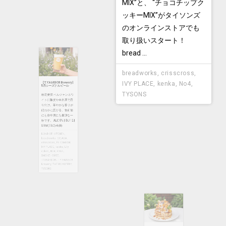
MIX”と、 “チョコチップク
ッキーMIX”がタイソンズ
のオンラインストアでも
取り扱いスタート！
【T.Y.HARBOR Brewery】
5月シーズナルビール
bread ...
桂花麦酒 ベルジャンホワ
breadworks
,
crisscross
,
IVY PLACE
,
kenka
,
No4
,
イトに陳皮や金木犀で香
TYSONS
り付け。華やかな香りが
ほのかに広がる、食前酒
にも食中酒にも最適な一
杯です。 ALC 5% | IBU 12 |
SRM (EBC) 4 (8)
BOND ST. KITCHEN
,
【crisscross】コーヒー
breadworks
,
CICADA
,
クリームマシュマロパン
crisscross
,
EL CAMION
,
ケーキ
IVY PLACE
,
kenka
,
Lily
cakes
,
No4
,
RYAN
,
【販売期間】5月1日
SMOKEHOUSE
,
（土）～5月31日（月）