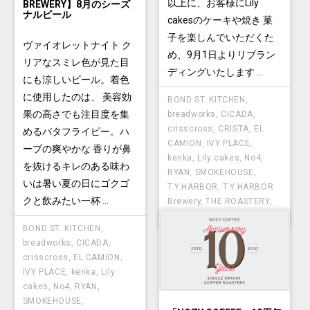
以上に、お客様にLily
BREWERY】8月のシーズ
ナルビール
cakesのケーキや焼き 菓
子を楽しんでいただくた
ヴァイオレットナイト ク
め、9月1日よりリブラン
リアなスミレ色が見た目
ディングいたします ...
にも涼しいビール。着色
に使用したのは、 美容効
BOND ST. KITCHEN
,
果の高さでも注目度を集
breadworks
,
CICADA
,
crisscross
,
CRISTA
,
EL
めるバタフライピー。ハ
CAMION
,
IVY PLACE
,
ーブの爽やかな 香りが鼻
kenka
,
Lily cakes
,
No4
,
を抜けるキレのある味わ
RYAN
,
SMOKEHOUSE
,
いは暑い夏の日にゴクゴ
T.Y.HARBOR
,
T.Y.HARBOR
クと飲みたい一杯 ...
Brewery
,
THE ROASTERY
,
TYSONS
BOND ST. KITCHEN
,
breadworks
,
CICADA
,
crisscross
,
EL CAMION
,
IVY PLACE
,
kenka
,
Lily
cakes
,
No4
,
RYAN
,
SMOKEHOUSE
,