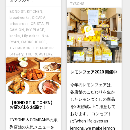
TYSONS
BOND ST. KITCHEN
,
breadworks
,
CICADA
,
crisscross
,
CRISTA
,
EL
CAMION
,
IVY PLACE
,
kenka
,
Lily cakes
,
No4
,
RYAN
,
SMOKEHOUSE
,
T.Y.HARBOR
,
T.Y.HARBOR
Brewery
,
THE ROASTERY
,
TYSONS
レモンフェア2020 開催中
今年のレモンフェアは、
各店舗のこだわりを生か
したレモンづくしの商品
【BOND ST. KITCHEN】
を30種類以上ご用意して
お店の味をお届け！
おります。 コンセプト
TYSONS & COMPANYの系
は“when life gives us
列店舗の人気メニューを
lemons, we make lemon