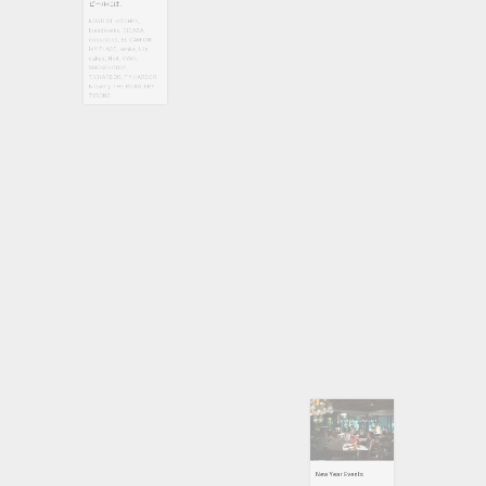
crisscross
,
EL CAMION
,
のに、 味わいや苦みもし
IVY PLACE
,
kenka
,
Lily
っかりと感じられるこの
cakes
,
No4
,
RYAN
,
ビールには、 ...
SMOKEHOUSE
,
T.Y.HARBOR
,
T.Y.HARBOR
BOND ST. KITCHEN
,
Brewery
,
THE ROASTERY
,
breadworks
,
CICADA
,
TYSONS
crisscross
,
EL CAMION
,
IVY PLACE
,
kenka
,
Lily
cakes
,
No4
,
RYAN
,
SMOKEHOUSE
,
T.Y.HARBOR
,
T.Y.HARBOR
Brewery
,
THE ROASTERY
,
TYSONS
New Year Events
1月 – 2月の二ヶ月間に亘
り、行われる各店のフェ
アについてご紹介いたし