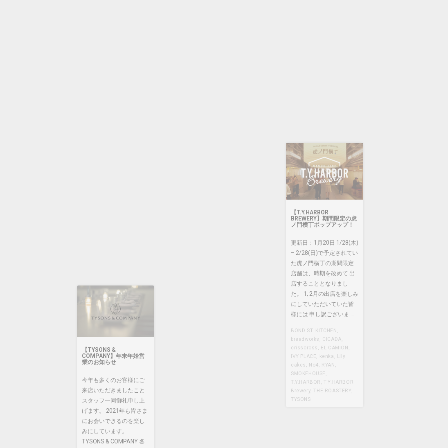
T.Y.HARBOR
,
T.Y.HARBOR
Brewery
,
THE ROASTERY
,
TYSONS
【T.Y.HARBOR
BREWERY】期間限定の虎
ノ門横丁ポップアップ！
更新日：1月20日 1/28(木)
– 2/28(日)で予定されてい
た虎ノ門横丁の期間限定
【TYSONS &
COMPANY】年末年始営
店舗は、時期を改めて 出
業のお知らせ
店することとなりまし
た。 1, 2月の出店を楽しみ
今年も多くのお客様にご
にしていただいていた皆
来店いただきましたこと
様には 申し訳ございま ...
スタッフ一同御礼申し上
げます。 2021年も皆さま
BOND ST. KITCHEN
,
にお会いできるのを楽し
breadworks
,
CICADA
,
みにしています。