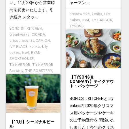
い、11月28日から営業時
ャーマン ...
間を変更いたします。引
breadworks
,
kenka
,
Lily
き続き スタッ ...
cakes
,
No4
,
T.Y.HARBOR
,
TYSONS
BOND ST. KITCHEN
,
breadworks
,
CICADA
,
crisscross
,
EL CAMION
,
IVY PLACE
,
kenka
,
Lily
cakes
,
No4
,
RYAN
,
SMOKEHOUSE
,
T.Y.HARBOR
,
T.Y.HARBOR
Brewery
,
THE ROASTERY
,
TYSONS
【TYSONS &
COMPANY】テイクアウ
ト・パッケージ
BOND ST. KITCHENとLily
cakesの2020年クリスマ
ス用パッケージやケーキ
のご予約受付を 開始いた
【11月】シーズナルビー
ル
しました！今年のクリス