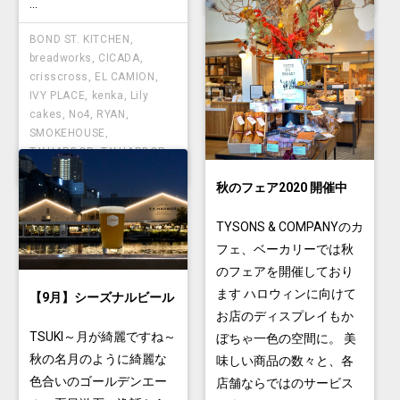
...
BOND ST. KITCHEN
,
breadworks
,
CICADA
,
crisscross
,
EL CAMION
,
IVY PLACE
,
kenka
,
Lily
cakes
,
No4
,
RYAN
,
SMOKEHOUSE
,
T.Y.HARBOR
,
T.Y.HARBOR
Brewery
,
TYSONS
秋のフェア2020 開催中
TYSONS & COMPANYのカ
フェ、ベーカリーでは秋
のフェアを開催しており
ます ハロウィンに向けて
【9月】シーズナルビール
お店のディスプレイもか
TSUKI～月が綺麗ですね～
ぼちゃ一色の空間に。 美
秋の名月のように綺麗な
味しい商品の数々と、各
色合いのゴールデンエー
店舗ならではのサービス