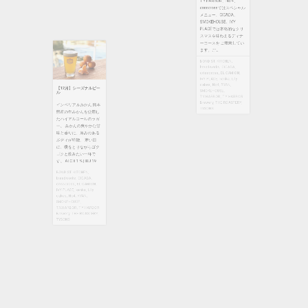
メニュー、CICADA、
SMOKEHOUSE、IVY
【12月】シーズナルビー
ル
PLACEでは本格的なクリ
スマスを味わえるディナ
インペリアルみかん 熊本
ーコースを ご用意してい
県産の生みかんを使用し
ます。ご ...
たハイアルコールのラガ
BOND ST. KITCHEN
,
ー。 みかんの爽やかな甘
breadworks
,
CICADA
,
味と香りに、厚みのある
crisscross
,
EL CAMION
,
ボディが特徴。 寒い日
IVY PLACE
,
kenka
,
Lily
に、暖をとりながらゴク
cakes
,
No4
,
RYAN
,
ゴクと飲みたい一杯で
SMOKEHOUSE
,
す。 ALC 8.1 % | IBU 19 ...
T.Y.HARBOR
,
T.Y.HARBOR
Brewery
,
THE ROASTERY
,
BOND ST. KITCHEN
,
TYSONS
breadworks
,
CICADA
,
crisscross
,
EL CAMION
,
IVY PLACE
,
kenka
,
Lily
cakes
,
No4
,
RYAN
,
SMOKEHOUSE
,