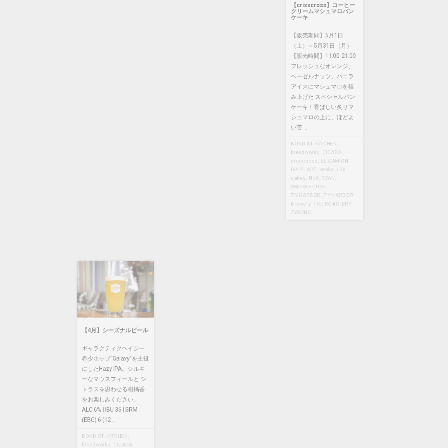
T.Y.HARBOR
,
T.Y.HARBOR
【販売時間】11:00-21:00
Brewery
,
THE ROASTERY
,
フレッシュなオレンジ、
TYSONS
ヘーゼルナッツ、バニラ
アイスにマシュマロを積
み上げた スペシャルパン
ケーキ！香ばしい炙りマ
シュマロの上に、ほどよ
い苦 ...
BOND ST. KITCHEN
,
【4月】シーズナルビール
breadworks
,
CICADA
,
crisscross
,
EL CAMION
,
ギャラクティクヘイジー
IVY PLACE
,
kenka
,
Lily
cakes
,
No4
,
RYAN
,
希少ホップ“Galaxy”を主役
SMOKEHOUSE
,
にしたHazy IPA。シルキ
T.Y.HARBOR
,
T.Y.HARBOR
ーなマウスフィールと シ
Brewery
,
THE ROASTERY
,
トラスを思わせる柑橘香
TYSONS
をお楽しみください。