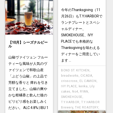
TYSONS
今年のThanksgiving（11
月26日）もT.Y.HARBORで
ランチプレートとスペシ
ャルディナー、
SMOKEHOUSE、IVY
PLACEでも本格的な
【10月】シーズナルビー
ル
Thanksgivingを味わえる
ディナーをご用意してい
山椒ヴァイツェン フルー
ます ...
ティーな風味が人気のヴ
ァイツェンで和歌山産
BOND ST. KITCHEN
,
breadworks
,
CICADA
,
「ぶどう山椒」の上品で
crisscross
,
EL CAMION
,
芳醇な香りと 痺れを引き
IVY PLACE
,
kenka
,
Lily
立てました。山椒の爽や
cakes
,
No4
,
RYAN
,
かな柑橘香と飲んだ後の
SMOKEHOUSE
,
ピリピリ感をお楽しみく
T.Y.HARBOR
,
T.Y.HARBOR
ださい。 ALC 4.8% | IBU 1
Brewery
,
THE ROASTERY
,
TYSONS