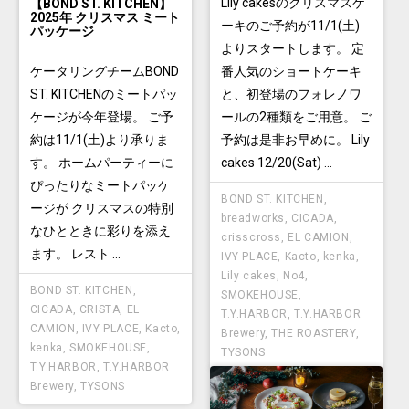
Lily cakesのクリスマスケ
【BOND ST. KITCHEN】
2025年 クリスマス ミート
ーキのご予約が11/1(土)
パッケージ
よりスタートします。 定
番人気のショートケーキ
ケータリングチームBOND
と、初登場のフォレノワ
ST. KITCHENのミートパッ
ールの2種類をご用意。 ご
ケージが今年登場。 ご予
予約は是非お早めに。 Lily
約は11/1(土)より承りま
cakes 12/20(Sat) ...
す。 ホームパーティーに
ぴったりなミートパッケ
BOND ST. KITCHEN
,
ージが クリスマスの特別
breadworks
,
CICADA
,
なひとときに彩りを添え
crisscross
,
EL CAMION
,
ます。 レスト ...
IVY PLACE
,
Kacto
,
kenka
,
Lily cakes
,
No4
,
BOND ST. KITCHEN
,
SMOKEHOUSE
,
CICADA
,
CRISTA
,
EL
T.Y.HARBOR
,
T.Y.HARBOR
CAMION
,
IVY PLACE
,
Kacto
,
Brewery
,
THE ROASTERY
,
kenka
,
SMOKEHOUSE
,
TYSONS
T.Y.HARBOR
,
T.Y.HARBOR
Brewery
,
TYSONS