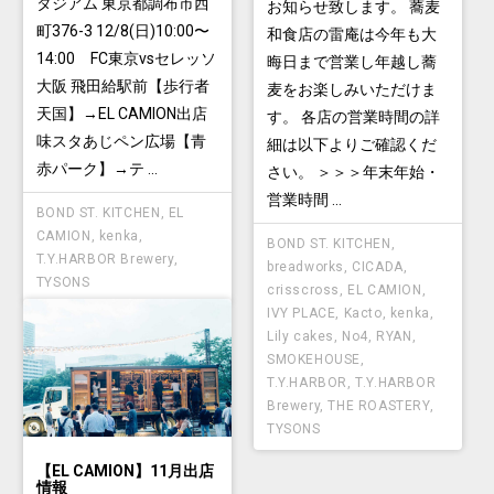
タジアム 東京都調布市西
お知らせ致します。 蕎麦
町376-3 12/8(日)10:00〜
和食店の雷庵は今年も大
14:00 FC東京vsセレッソ
晦日まで営業し年越し蕎
大阪 飛田給駅前【歩行者
麦をお楽しみいただけま
天国】→EL CAMION出店
す。 各店の営業時間の詳
味スタあじペン広場【青
細は以下よりご確認くだ
赤パーク】→テ ...
さい。 ＞＞＞年末年始・
営業時間 ...
BOND ST. KITCHEN
,
EL
CAMION
,
kenka
,
BOND ST. KITCHEN
,
T.Y.HARBOR Brewery
,
breadworks
,
CICADA
,
TYSONS
crisscross
,
EL CAMION
,
IVY PLACE
,
Kacto
,
kenka
,
Lily cakes
,
No4
,
RYAN
,
SMOKEHOUSE
,
T.Y.HARBOR
,
T.Y.HARBOR
Brewery
,
THE ROASTERY
,
TYSONS
【EL CAMION】11月出店
情報