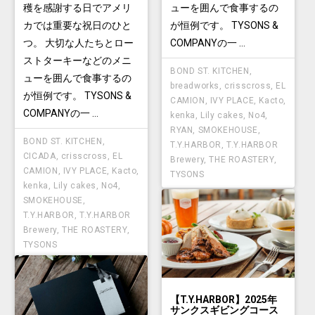
ューを囲んで食事するの
穫を感謝する日でアメリ
が恒例です。 TYSONS &
カでは重要な祝日のひと
COMPANYの一 ...
つ。 大切な人たちとロー
ストターキーなどのメニ
BOND ST. KITCHEN
,
ューを囲んで食事するの
breadworks
,
crisscross
,
EL
が恒例です。 TYSONS &
CAMION
,
IVY PLACE
,
Kacto
,
COMPANYの一 ...
kenka
,
Lily cakes
,
No4
,
RYAN
,
SMOKEHOUSE
,
BOND ST. KITCHEN
,
T.Y.HARBOR
,
T.Y.HARBOR
CICADA
,
crisscross
,
EL
Brewery
,
THE ROASTERY
,
CAMION
,
IVY PLACE
,
Kacto
,
TYSONS
kenka
,
Lily cakes
,
No4
,
SMOKEHOUSE
,
T.Y.HARBOR
,
T.Y.HARBOR
Brewery
,
THE ROASTERY
,
TYSONS
【T.Y.HARBOR】2025年
サンクスギビングコース