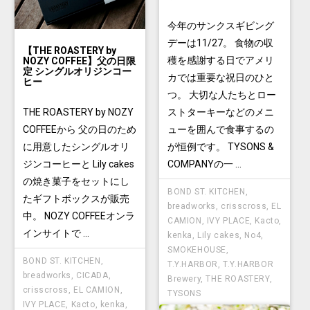
今年のサンクスギビング
デーは11/27。 食物の収
【THE ROASTERY by
穫を感謝する日でアメリ
NOZY COFFEE】父の日限
定 シングルオリジンコー
カでは重要な祝日のひと
ヒー
つ。 大切な人たちとロー
THE ROASTERY by NOZY
ストターキーなどのメニ
COFFEEから 父の日のため
ューを囲んで食事するの
に用意したシングルオリ
が恒例です。 TYSONS &
ジンコーヒーと Lily cakes
COMPANYの一 ...
の焼き菓子をセットにし
BOND ST. KITCHEN
,
たギフトボックスが販売
breadworks
,
crisscross
,
EL
中。 NOZY COFFEEオンラ
CAMION
,
IVY PLACE
,
Kacto
,
インサイトで ...
kenka
,
Lily cakes
,
No4
,
SMOKEHOUSE
,
BOND ST. KITCHEN
,
T.Y.HARBOR
,
T.Y.HARBOR
breadworks
,
CICADA
,
Brewery
,
THE ROASTERY
,
crisscross
,
EL CAMION
,
TYSONS
IVY PLACE
,
Kacto
,
kenka
,