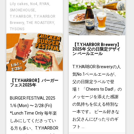
Lily cakes
,
No4
,
RYAN
,
SMOKEHOUSE
,
T.Y.HARBOR
,
T.Y.HARBOR
Brewery
,
THE ROASTERY
,
TYSONS
【T.Y.HARBOR Brewery】
2025年 父の日限定デザイ
ン ペールエール
T.Y.HARBOR Breweryの人
気No.1ペールエールが、
【T.Y.HARBOR】バーガー
父の日限定ラベルで登
フェス2025年
場！ 「Cheers to Dad!」の
メッセージを添えた感謝
BURGER FESTIVAL 2025
の気持ちを伝える特別な
1/6 (Mon) 〜 2/28 (Fri)
一本です。 ビール好きな
*Lunch Time Only 毎年楽
お父さんにぴったりのギ
しみにしてくださってい
フト ...
る方も多い、T.Y.HARBOR