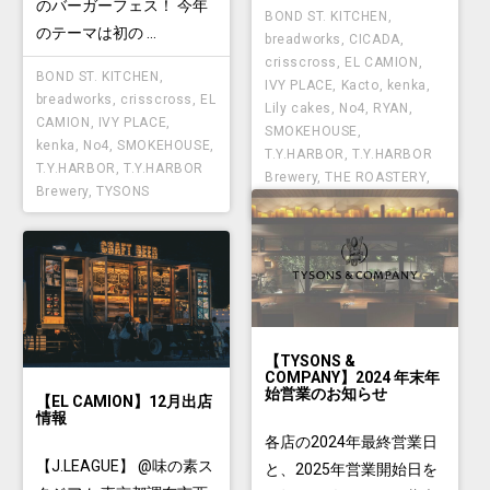
のバーガーフェス！ 今年
BOND ST. KITCHEN
,
のテーマは初の ...
breadworks
,
CICADA
,
crisscross
,
EL CAMION
,
BOND ST. KITCHEN
,
IVY PLACE
,
Kacto
,
kenka
,
breadworks
,
crisscross
,
EL
Lily cakes
,
No4
,
RYAN
,
CAMION
,
IVY PLACE
,
SMOKEHOUSE
,
kenka
,
No4
,
SMOKEHOUSE
,
T.Y.HARBOR
,
T.Y.HARBOR
T.Y.HARBOR
,
T.Y.HARBOR
Brewery
,
THE ROASTERY
,
Brewery
,
TYSONS
TYSONS
【TYSONS &
COMPANY】2024 年末年
始営業のお知らせ
【EL CAMION】12月出店
情報
各店の2024年最終営業日
【J.LEAGUE】 @味の素ス
と、2025年営業開始日を