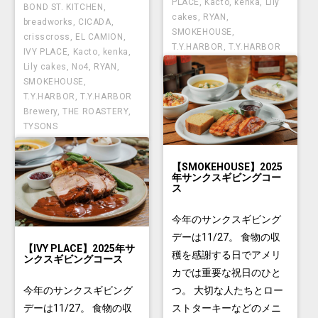
PLACE
,
Kacto
,
kenka
,
Lily
BOND ST. KITCHEN
,
cakes
,
RYAN
,
breadworks
,
CICADA
,
SMOKEHOUSE
,
crisscross
,
EL CAMION
,
T.Y.HARBOR
,
T.Y.HARBOR
IVY PLACE
,
Kacto
,
kenka
,
Brewery
,
TYSONS
Lily cakes
,
No4
,
RYAN
,
SMOKEHOUSE
,
T.Y.HARBOR
,
T.Y.HARBOR
Brewery
,
THE ROASTERY
,
TYSONS
【SMOKEHOUSE】2025
年サンクスギビングコー
ス
今年のサンクスギビング
デーは11/27。 食物の収
【IVY PLACE】2025年サ
穫を感謝する日でアメリ
ンクスギビングコース
カでは重要な祝日のひと
つ。 大切な人たちとロー
今年のサンクスギビング
ストターキーなどのメニ
デーは11/27。 食物の収