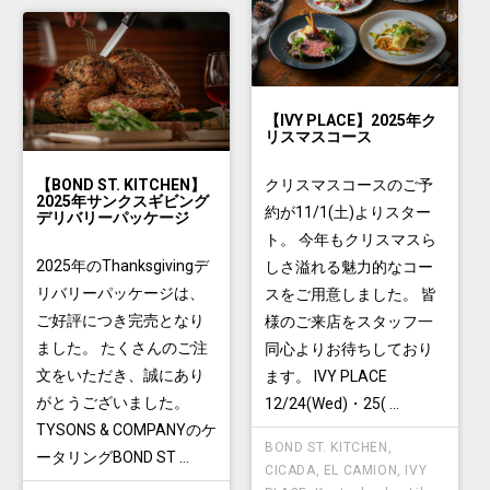
【IVY PLACE】2025年ク
リスマスコース
【BOND ST. KITCHEN】
クリスマスコースのご予
2025年サンクスギビング
約が11/1(土)よりスター
デリバリーパッケージ
ト。 今年もクリスマスら
2025年のThanksgivingデ
しさ溢れる魅力的なコー
リバリーパッケージは、
スをご用意しました。 皆
ご好評につき完売となり
様のご来店をスタッフ一
ました。 たくさんのご注
同心よりお待ちしており
文をいただき、誠にあり
ます。 IVY PLACE
がとうございました。
12/24(Wed)・25( ...
TYSONS & COMPANYのケ
BOND ST. KITCHEN
,
ータリングBOND ST ...
CICADA
,
EL CAMION
,
IVY