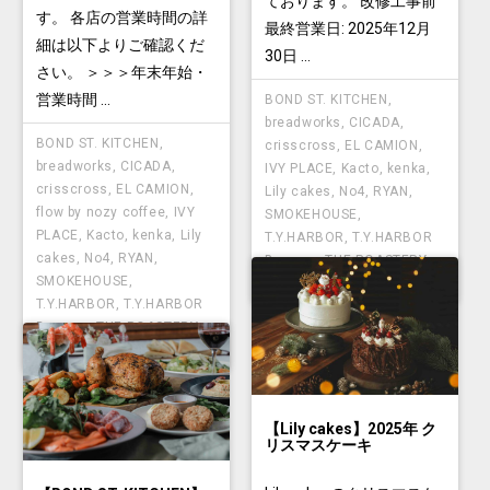
ております。 改修工事前
す。 各店の営業時間の詳
最終営業日: 2025年12月
細は以下よりご確認くだ
30日 ...
さい。 ＞＞＞年末年始・
営業時間 ...
BOND ST. KITCHEN
,
breadworks
,
CICADA
,
BOND ST. KITCHEN
,
crisscross
,
EL CAMION
,
breadworks
,
CICADA
,
IVY PLACE
,
Kacto
,
kenka
,
crisscross
,
EL CAMION
,
Lily cakes
,
No4
,
RYAN
,
flow by nozy coffee
,
IVY
SMOKEHOUSE
,
PLACE
,
Kacto
,
kenka
,
Lily
T.Y.HARBOR
,
T.Y.HARBOR
cakes
,
No4
,
RYAN
,
Brewery
,
THE ROASTERY
,
SMOKEHOUSE
,
TYSONS
T.Y.HARBOR
,
T.Y.HARBOR
Brewery
,
THE ROASTERY
,
TYSONS
【Lily cakes】2025年 ク
リスマスケーキ