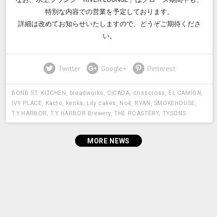
特別な内容での営業を予定しております。
詳細は改めてお知らせいたしますので、どうぞご期待くださ
い。
Twitter
Google+
Pinterest
BOND ST. KITCHEN
,
breadworks
,
CICADA
,
crisscross
,
EL CAMION
,
IVY PLACE
,
Kacto
,
kenka
,
Lily cakes
,
No4
,
RYAN
,
SMOKEHOUSE
,
T.Y.HARBOR
,
T.Y.HARBOR Brewery
,
THE ROASTERY
,
TYSONS
MORE NEWS